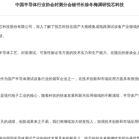
中国半导体行业协会封测分会秘书长徐冬梅调研悦芯科技
研了悦芯科技股份有限公司，深入了解了悦芯科技在国产大规模集成电路测试设备产业领
研。
半导体工艺、封装测试、可靠性验证等方面的技术实力和生产能力。在随后的座谈会
技作为国产半导体测试设备行业的领军企业之一，在技术创新和市场应用方面具有很强
体是现代电子工业的核心，随着科技的快速发展和新兴应用领域的不断涌现，半导体产
今天的成绩，创新成果来之不易，我们将继续加大研发投入，加强技术创新和市场应用
推动我国半导体测试产业的持续发展具有积极意义。悦芯科技未来将继续发挥自身优