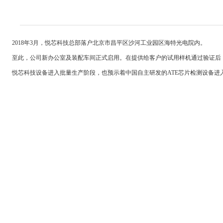
2018年3月，悦芯科技总部落户北京市昌平区沙河工业园区海特光电院内。
至此，公司新办公室及装配车间正式启用。在提供给客户的试用样机通过验证后
悦芯科技设备进入批量生产阶段，也预示着中国自主研发的ATE芯片检测设备